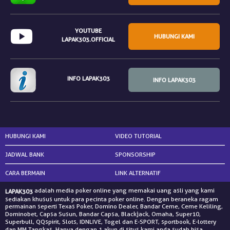
© Copyright 2026 14p4k303.xyz - All right reserved | 18+
YOUTUBE
HUBUNGI KAMI
LAPAK303.OFFICIAL
INFO LAPAK303
INFO LAPAK303
HUBUNGI KAMI
VIDEO TUTORIAL
JADWAL BANK
SPONSORSHIP
CARA BERMAIN
LINK ALTERNATIF
adalah media poker online yang memakai uang asli yang kami
LAPAK303
sediakan khusus untuk para pecinta poker online. Dengan beraneka ragam
permainan seperti Texas Poker, Domino Dealer, Bandar Ceme, Ceme Keliling,
Dominobet, Capsa Susun, Bandar Capsa, Blackjack, Omaha, Super10,
Superbull, QQspirit, Slots, IDNLIVE, Togel dan E-SPORT, sportbook, E-lottery
dan MM Tangkas. Hanya dengan 1 akun di situs kami anda sudah bisa