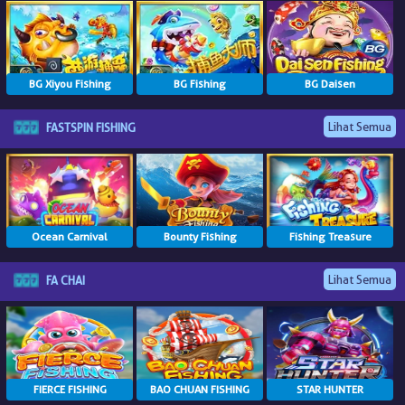
NEW
TANGKAS
RTP
BG Xiyou Fishing
BG Fishing
BG Daisen
DEPOSIT
Lihat Semua
FASTSPIN FISHING
WITHDRAW
PROMOSI
DOWNLOAD APLIKASI
Ocean Carnival
Bounty Fishing
Fishing Treasure
REFERRAL
Lihat Semua
FA CHAI
JACKPOT
VIP MEMBER
FIERCE FISHING
HUBUNGI KAMI
BAO CHUAN FISHING
STAR HUNTER