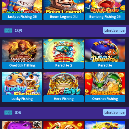
Jackpot Fishing Jili
Boom Legend Jili
Bombing Fishing Jili
Lihat Semua
CQ9
Onestick Fishing
Paradise 2
Paradise
Lucky Fishing
Hero Fishing
Oneshot Fishing
Lihat Semua
JDB