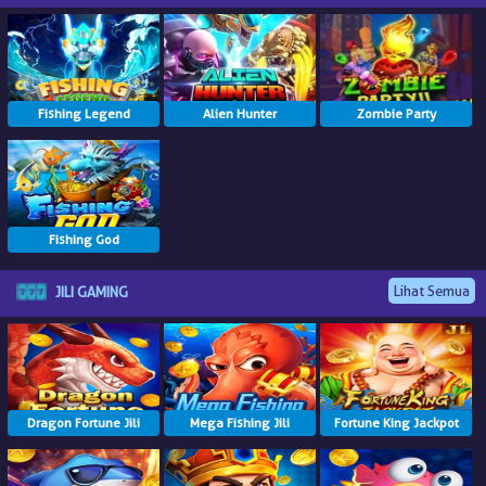
Fishing Legend
Alien Hunter
Zombie Party
Fishing God
Lihat Semua
JILI GAMING
Dragon Fortune Jili
Mega Fishing Jili
Fortune King Jackpot