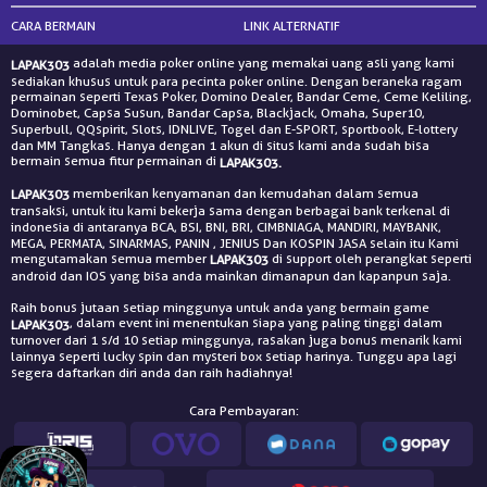
CARA BERMAIN
LINK ALTERNATIF
adalah media poker online yang memakai uang asli yang kami
LAPAK303
sediakan khusus untuk para pecinta poker online. Dengan beraneka ragam
permainan seperti Texas Poker, Domino Dealer, Bandar Ceme, Ceme Keliling,
Dominobet, Capsa Susun, Bandar Capsa, Blackjack, Omaha, Super10,
Superbull, QQspirit, Slots, IDNLIVE, Togel dan E-SPORT, sportbook, E-lottery
dan MM Tangkas. Hanya dengan 1 akun di situs kami anda sudah bisa
bermain semua fitur permainan di
LAPAK303.
memberikan kenyamanan dan kemudahan dalam semua
LAPAK303
transaksi, untuk itu kami bekerja sama dengan berbagai bank terkenal di
indonesia di antaranya BCA, BSI, BNI, BRI, CIMBNIAGA, MANDIRI, MAYBANK,
MEGA, PERMATA, SINARMAS, PANIN , JENIUS Dan KOSPIN JASA selain itu Kami
mengutamakan semua member
di support oleh perangkat seperti
LAPAK303
android dan IOS yang bisa anda mainkan dimanapun dan kapanpun saja.
Raih bonus jutaan setiap minggunya untuk anda yang bermain game
, dalam event ini menentukan siapa yang paling tinggi dalam
LAPAK303
turnover dari 1 s/d 10 setiap minggunya, rasakan juga bonus menarik kami
lainnya seperti lucky spin dan mysteri box setiap harinya. Tunggu apa lagi
segera daftarkan diri anda dan raih hadiahnya!
Cara Pembayaran: